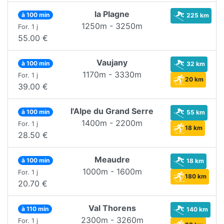
la Plagne
à 100 min
225 km
1250m - 3250m
For. 1 j
55.00 €
Vaujany
à 100 min
32 km
1170m - 3330m
For. 1 j
20 km
39.00 €
l'Alpe du Grand Serre
à 100 min
55 km
1400m - 2200m
For. 1 j
18 km
28.50 €
Meaudre
à 100 min
18 km
1000m - 1600m
For. 1 j
180 km
20.70 €
Val Thorens
à 110 min
140 km
2300m - 3260m
For. 1 j