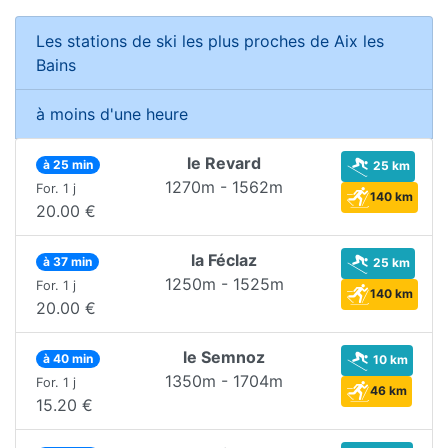
Les stations de ski les plus proches de Aix les
Bains
à moins d'une heure
le Revard
à 25 min
25 km
1270m - 1562m
For. 1 j
140 km
20.00 €
la Féclaz
à 37 min
25 km
1250m - 1525m
For. 1 j
140 km
20.00 €
le Semnoz
à 40 min
10 km
1350m - 1704m
For. 1 j
46 km
15.20 €