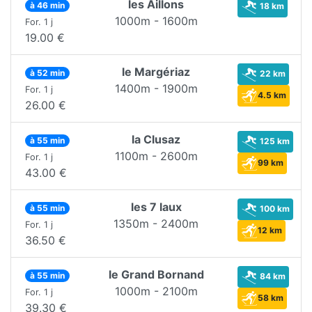
les Aillons
à 46 min
18 km
1000m - 1600m
For. 1 j
19.00 €
le Margériaz
à 52 min
22 km
1400m - 1900m
For. 1 j
4.5 km
26.00 €
la Clusaz
à 55 min
125 km
1100m - 2600m
For. 1 j
99 km
43.00 €
les 7 laux
à 55 min
100 km
1350m - 2400m
For. 1 j
12 km
36.50 €
le Grand Bornand
à 55 min
84 km
1000m - 2100m
For. 1 j
58 km
39.30 €