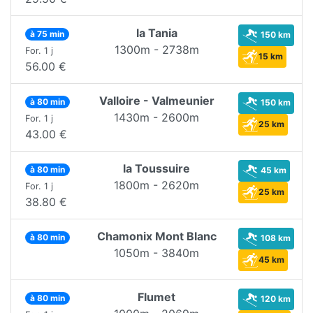
la Tania
à 75 min
150 km
1300m - 2738m
For. 1 j
15 km
56.00 €
Valloire - Valmeunier
à 80 min
150 km
1430m - 2600m
For. 1 j
25 km
43.00 €
la Toussuire
à 80 min
45 km
1800m - 2620m
For. 1 j
25 km
38.80 €
Chamonix Mont Blanc
à 80 min
108 km
1050m - 3840m
45 km
Flumet
à 80 min
120 km