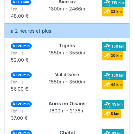
Avoriaz
à 110 min
118 km
1800m - 2466m
For. 1 j
38 km
48.00 €
à 2 heures et plus
Tignes
à 120 min
150 km
1550m - 3550m
For. 1 j
20 km
52.00 €
Val d'Isère
à 120 min
150 km
1550m - 3500m
For. 1 j
44 km
56.00 €
Auris en Oisans
à 120 min
45 km
1600m - 2176m
For. 1 j
8 km
37.00 €
Châtel
à 120 min
83 km