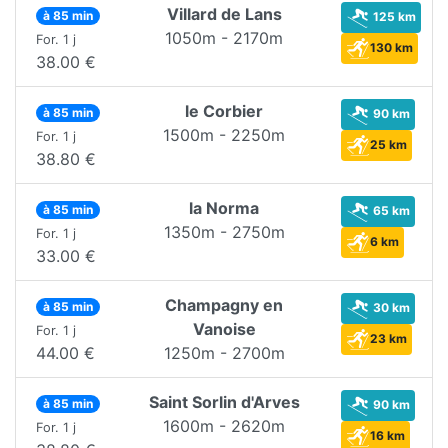
Villard de Lans
à 85 min
125 km
1050m - 2170m
For. 1 j
130 km
38.00 €
le Corbier
à 85 min
90 km
1500m - 2250m
For. 1 j
25 km
38.80 €
la Norma
à 85 min
65 km
1350m - 2750m
For. 1 j
6 km
33.00 €
Champagny en
à 85 min
30 km
Vanoise
For. 1 j
23 km
44.00 €
1250m - 2700m
Saint Sorlin d'Arves
à 85 min
90 km
1600m - 2620m
For. 1 j
16 km