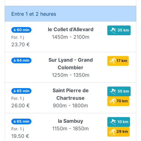
Entre 1 et 2 heures
le Collet d'Allevard
à 60 min
35 km
1450m - 2100m
For. 1 j
23.70 €
Sur Lyand - Grand
à 64 min
17 km
Colombier
1250m - 1350m
Saint Pierre de
à 65 min
35 km
Chartreuse
For. 1 j
70 km
26.00 €
900m - 1800m
la Sambuy
à 65 min
10 km
1150m - 1850m
For. 1 j
29 km
19.50 €