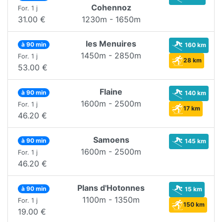
Cohennoz
For. 1 j
31.00 €
1230m - 1650m
les Menuires
à 90 min
160 km
1450m - 2850m
For. 1 j
28 km
53.00 €
Flaine
à 90 min
140 km
1600m - 2500m
For. 1 j
17 km
46.20 €
Samoens
à 90 min
145 km
1600m - 2500m
For. 1 j
46.20 €
Plans d'Hotonnes
à 90 min
15 km
1100m - 1350m
For. 1 j
150 km
19.00 €