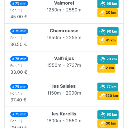
Valmorel
à 75 min
95 km
1250m - 2550m
For. 1 j
20 km
45.00 €
Chamrousse
à 75 min
90 km
1650m - 2255m
For. 1 j
41 km
36.50 €
Valfréjus
à 75 min
70 km
1550m - 2737m
For. 1 j
2 km
33.00 €
les Saisies
à 75 min
77 km
1150m - 2000m
For. 1 j
120 km
37.40 €
les Karellis
à 75 min
60 km
1600m - 2550m
For. 1 j
30 km
29.50 €