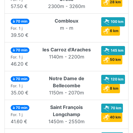
28 km
57.50 €
2300m - 3260m
Combloux
à 70 min
100 km
m - m
For. 1 j
6 km
39.50 €
les Carroz d'Araches
à 70 min
145 km
1140m - 2200m
For. 1 j
50 km
46.20 €
Notre Dame de
à 70 min
120 km
Bellecombe
For. 1 j
8 km
35.00 €
1150m - 2070m
Saint François
à 70 min
70 km
Longchamp
For. 1 j
40 km
41.60 €
1450m - 2550m