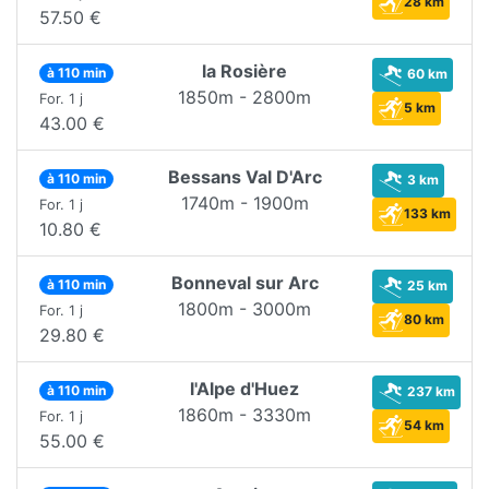
28 km
57.50 €
la Rosière
à 110 min
60 km
1850m - 2800m
For. 1 j
5 km
43.00 €
Bessans Val D'Arc
à 110 min
3 km
1740m - 1900m
For. 1 j
133 km
10.80 €
Bonneval sur Arc
à 110 min
25 km
1800m - 3000m
For. 1 j
80 km
29.80 €
l'Alpe d'Huez
à 110 min
237 km
1860m - 3330m
For. 1 j
54 km
55.00 €