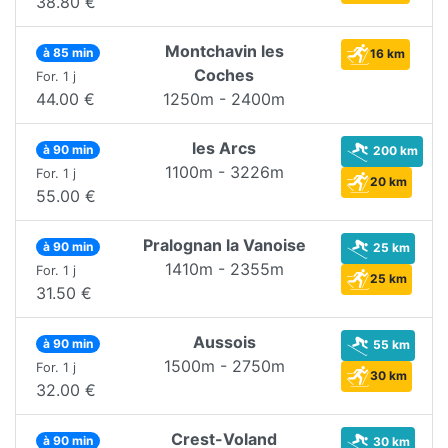
38.80 €
Montchavin les
à 85 min
16 km
Coches
For. 1 j
44.00 €
1250m - 2400m
les Arcs
à 90 min
200 km
1100m - 3226m
For. 1 j
20 km
55.00 €
Pralognan la Vanoise
à 90 min
25 km
1410m - 2355m
For. 1 j
25 km
31.50 €
Aussois
à 90 min
55 km
1500m - 2750m
For. 1 j
30 km
32.00 €
Crest-Voland
à 90 min
30 km