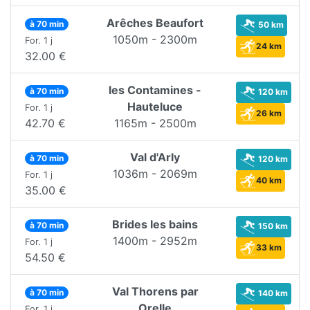
Arêches Beaufort
à 70 min
50 km
1050m - 2300m
For. 1 j
24 km
32.00 €
les Contamines -
à 70 min
120 km
Hauteluce
For. 1 j
26 km
42.70 €
1165m - 2500m
Val d'Arly
à 70 min
120 km
1036m - 2069m
For. 1 j
40 km
35.00 €
Brides les bains
à 70 min
150 km
1400m - 2952m
For. 1 j
33 km
54.50 €
Val Thorens par
à 70 min
140 km
Orelle
For. 1 j