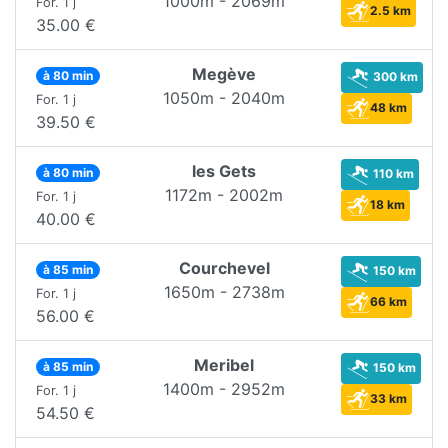
1000m - 2069m
For. 1 j
2.5 km
35.00 €
Megève
à 80 min
300 km
1050m - 2040m
For. 1 j
48 km
39.50 €
les Gets
à 80 min
110 km
1172m - 2002m
For. 1 j
18 km
40.00 €
Courchevel
à 85 min
150 km
1650m - 2738m
For. 1 j
66 km
56.00 €
Meribel
à 85 min
150 km
1400m - 2952m
For. 1 j
33 km
54.50 €