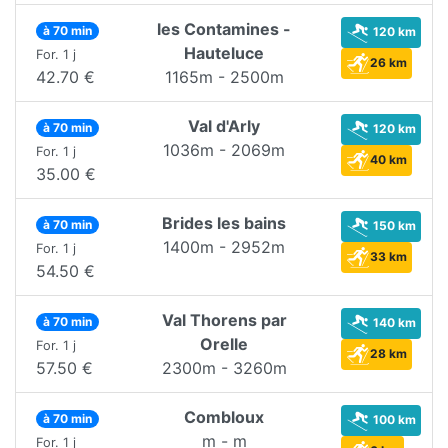
les Contamines -
à 70 min
120 km
Hauteluce
For. 1 j
26 km
42.70 €
1165m - 2500m
Val d'Arly
à 70 min
120 km
1036m - 2069m
For. 1 j
40 km
35.00 €
Brides les bains
à 70 min
150 km
1400m - 2952m
For. 1 j
33 km
54.50 €
Val Thorens par
à 70 min
140 km
Orelle
For. 1 j
28 km
57.50 €
2300m - 3260m
Combloux
à 70 min
100 km
m - m
For. 1 j