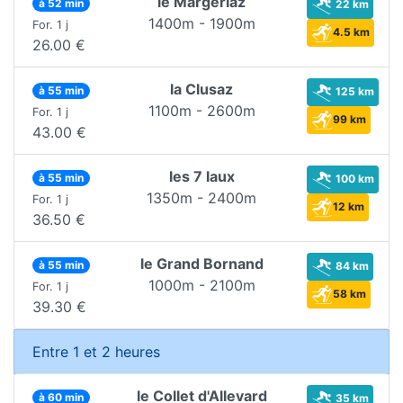
le Margériaz
à 52 min
22 km
1400m - 1900m
For. 1 j
4.5 km
26.00 €
la Clusaz
à 55 min
125 km
1100m - 2600m
For. 1 j
99 km
43.00 €
les 7 laux
à 55 min
100 km
1350m - 2400m
For. 1 j
12 km
36.50 €
le Grand Bornand
à 55 min
84 km
1000m - 2100m
For. 1 j
58 km
39.30 €
Entre 1 et 2 heures
le Collet d'Allevard
à 60 min
35 km