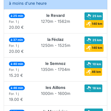
à moins d'une heure
le Revard
à 25 min
25 km
1270m - 1562m
For. 1 j
140 km
20.00 €
la Féclaz
à 37 min
25 km
1250m - 1525m
For. 1 j
140 km
20.00 €
le Semnoz
à 40 min
10 km
1350m - 1704m
For. 1 j
46 km
15.20 €
les Aillons
à 46 min
18 km
1000m - 1600m
For. 1 j
19.00 €