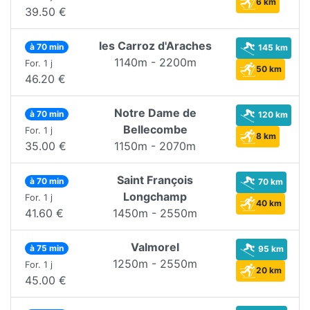
6 km
39.50 €
les Carroz d'Araches
à 70 min
145 km
1140m - 2200m
For. 1 j
50 km
46.20 €
Notre Dame de
à 70 min
120 km
Bellecombe
For. 1 j
8 km
35.00 €
1150m - 2070m
Saint François
à 70 min
70 km
Longchamp
For. 1 j
40 km
41.60 €
1450m - 2550m
Valmorel
à 75 min
95 km
1250m - 2550m
For. 1 j
20 km
45.00 €