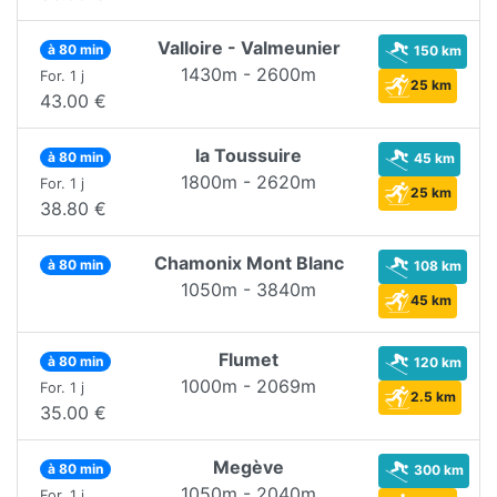
Valloire - Valmeunier
à 80 min
150 km
1430m - 2600m
For. 1 j
25 km
43.00 €
la Toussuire
à 80 min
45 km
1800m - 2620m
For. 1 j
25 km
38.80 €
Chamonix Mont Blanc
à 80 min
108 km
1050m - 3840m
45 km
Flumet
à 80 min
120 km
1000m - 2069m
For. 1 j
2.5 km
35.00 €
Megève
à 80 min
300 km
1050m - 2040m
For. 1 j