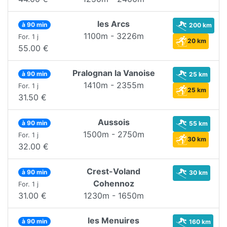
les Arcs
à 90 min
200 km
1100m - 3226m
For. 1 j
20 km
55.00 €
Pralognan la Vanoise
à 90 min
25 km
1410m - 2355m
For. 1 j
25 km
31.50 €
Aussois
à 90 min
55 km
1500m - 2750m
For. 1 j
30 km
32.00 €
Crest-Voland
à 90 min
30 km
Cohennoz
For. 1 j
31.00 €
1230m - 1650m
les Menuires
à 90 min
160 km