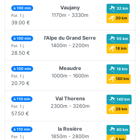
Vaujany
à 100 min
32 km
1170m - 3330m
For. 1 j
20 km
39.00 €
l'Alpe du Grand Serre
à 100 min
55 km
1400m - 2200m
For. 1 j
18 km
28.50 €
Meaudre
à 100 min
18 km
1000m - 1600m
For. 1 j
180 km
20.70 €
Val Thorens
à 110 min
140 km
2300m - 3260m
For. 1 j
28 km
57.50 €
la Rosière
à 110 min
60 km
1850m - 2800m
For. 1 j
5 km