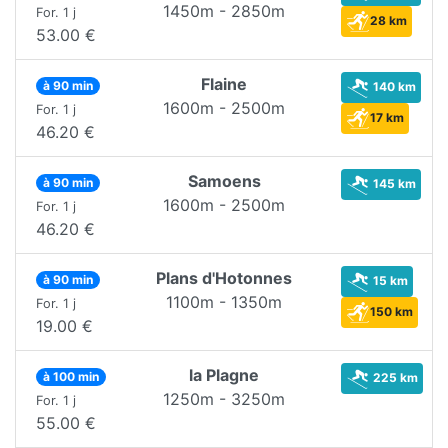
1450m - 2850m
For. 1 j
28 km
53.00 €
Flaine
à 90 min
140 km
1600m - 2500m
For. 1 j
17 km
46.20 €
Samoens
à 90 min
145 km
1600m - 2500m
For. 1 j
46.20 €
Plans d'Hotonnes
à 90 min
15 km
1100m - 1350m
For. 1 j
150 km
19.00 €
la Plagne
à 100 min
225 km
1250m - 3250m
For. 1 j
55.00 €