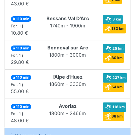
43.00 €
Bessans Val D'Arc
à 110 min
3 km
1740m - 1900m
For. 1 j
133 km
10.80 €
Bonneval sur Arc
à 110 min
25 km
1800m - 3000m
For. 1 j
80 km
29.80 €
l'Alpe d'Huez
à 110 min
237 km
1860m - 3330m
For. 1 j
54 km
55.00 €
Avoriaz
à 110 min
118 km
1800m - 2466m
For. 1 j
38 km
48.00 €