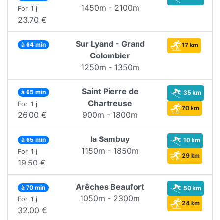
1450m - 2100m
For. 1 j
23.70 €
Sur Lyand - Grand
à 64 min
17 km
Colombier
1250m - 1350m
Saint Pierre de
à 65 min
35 km
Chartreuse
For. 1 j
70 km
26.00 €
900m - 1800m
la Sambuy
à 65 min
10 km
1150m - 1850m
For. 1 j
29 km
19.50 €
Arêches Beaufort
à 70 min
50 km
1050m - 2300m
For. 1 j
24 km
32.00 €