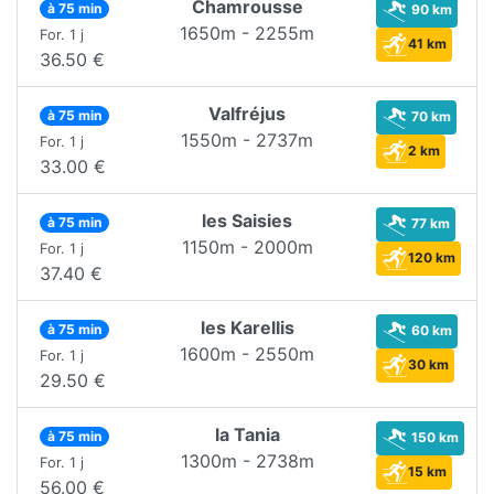
Chamrousse
à 75 min
90 km
1650m - 2255m
For. 1 j
41 km
36.50 €
Valfréjus
à 75 min
70 km
1550m - 2737m
For. 1 j
2 km
33.00 €
les Saisies
à 75 min
77 km
1150m - 2000m
For. 1 j
120 km
37.40 €
les Karellis
à 75 min
60 km
1600m - 2550m
For. 1 j
30 km
29.50 €
la Tania
à 75 min
150 km
1300m - 2738m
For. 1 j
15 km
56.00 €