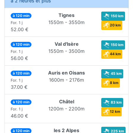
à 2 heures et plus
Tignes
à 120 min
150 km
1550m - 3550m
For. 1 j
20 km
52.00 €
Val d'Isère
à 120 min
150 km
1550m - 3500m
For. 1 j
44 km
56.00 €
Auris en Oisans
à 120 min
45 km
1600m - 2176m
For. 1 j
8 km
37.00 €
Châtel
à 120 min
83 km
1200m - 2200m
For. 1 j
12 km
46.00 €
les 2 Alpes
à 120 min
225 km